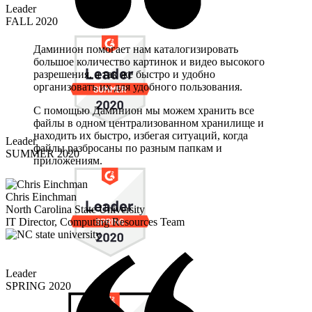
Leader
FALL 2020
Даминион помогает нам каталогизировать
большое количество картинок и видео высокого
разрешения, а так же быстро и удобно
организовать их для удобного пользования.
С помощью Даминион мы можем хранить все
файлы в одном централизованном хранилище и
находить их быстро, избегая ситуаций, когда
Leader
файлы разбросаны по разным папкам и
SUMMER 2020
приложениям.
Chris Einchman
North Carolina State University
IT Director, Computing Resources Team
Leader
SPRING 2020