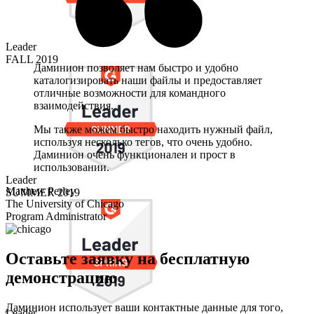
Leader
FALL 2019
Даминион позволяет нам быстро и удобно
каталогизировать наши файлы и предоставляет
отличные возможности для командного
взаимодействия.
Мы также можем быстро находить нужный файл,
используя несколько тегов, что очень удобно.
Даминион очень функционален и прост в
использовании.
Leader
Matthew Perley
SUMMER 2019
The University of Chicago
Program Administrator
Оставьте заявку на бесплатную
демонстрацию
Даминион использует ваши контактные данные для того,
Leader